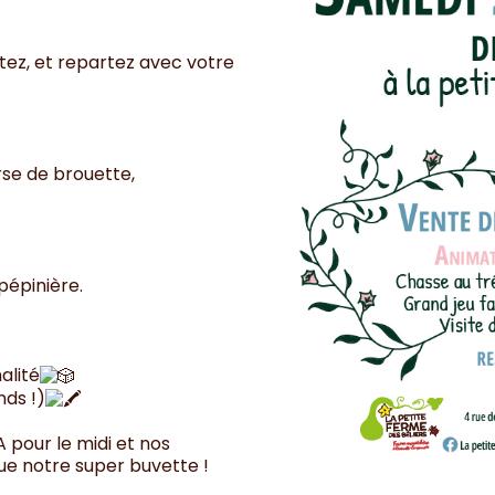
tez, et repartez avec votre
rse de brouette,
pépinière.
alité
nds !)
A
pour le midi et nos
que notre super buvette !