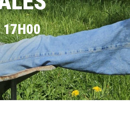
TALES
À 17H00