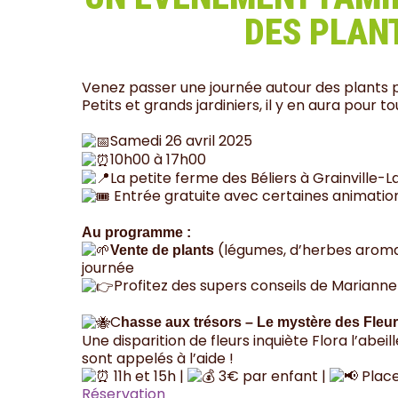
DES PLAN
Venez passer une journée autour des plants 
Petits et grands jardiniers, il y en aura pour 
Samedi 26 avril 2025
10h00 à 17h00
La petite ferme des Béliers à Grainville-
Entrée gratuite avec certaines animati
Au programme :
(légumes, d’herbes aromat
Vente de plants
journée
Profitez des supers conseils de Marianne 
C
hasse aux trésors – Le mystère des Fleu
Une disparition de fleurs inquiète Flora l’abeil
sont appelés à l’aide !
11h et 15h |
3€ par enfant |
Place
Réservation