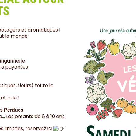
TS
potagers et aromatiques !
tout le monde.
Langannerie
ons payantes
iques, fleurs) toute la
et Lola !
rs Perdues
le… Les enfants de 6 à 10 ans
s limitées, réservez ici