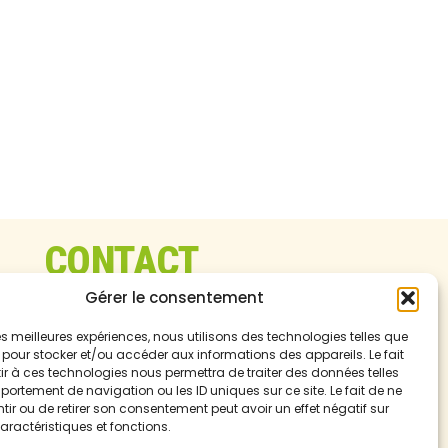
CONTACT
rainville, 14190 Grainville-Langannerie
Gérer le consentement
4.41
lapetitefermedesbeliers.fr
 les meilleures expériences, nous utilisons des technologies telles que
F
I
 pour stocker et/ou accéder aux informations des appareils. Le fait
a
n
r à ces technologies nous permettra de traiter des données telles
c
s
ortement de navigation ou les ID uniques sur ce site. Le fait de ne
e
t
ir ou de retirer son consentement peut avoir un effet négatif sur
b
a
aractéristiques et fonctions.